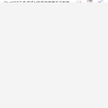
ChatGPT与生成式AI的高效使用方法和使
用规范
阅读(488)
赞(
0
)

14个机构63位学者合作 AI for Science 重
磅综述：用于量子、原子和连续体系科学
的人工智能
阅读(495)
赞(
0
)

综述 | 孔忠愿：人工智能刑事责任主体文献
综述
阅读(748)
赞(
0
)

猎研内测招募〡国内首款AI文献综述工
具，综述从未如此简单
阅读(529)
赞(
0
)

必看！人工智能领域综述论文推荐