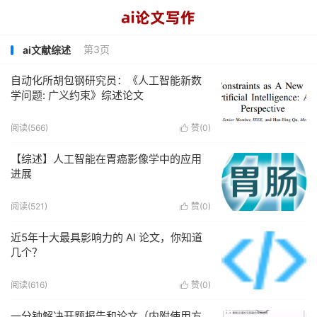
第3页
ai文献综述
自动化所胡包钢研究员：《人工智能新数
学问题: 广义约束》综述论文
阅读(566)
赞(
0
)

【综述】人工智能在胃癌影像学中的应用
进展
阅读(521)
赞(
0
)

近5年十大最具影响力的 AI 论文，你知道
几个？
阅读(616)
赞(
0
)

一分钟解决开题报告和论文（内附使用方