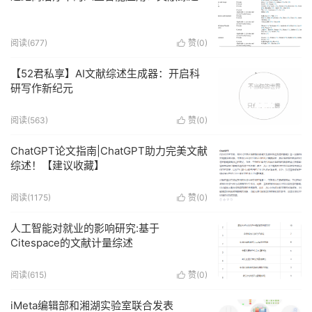
阅读(677)
赞(
0
)

【52君私享】AI文献综述生成器：开启科
研写作新纪元
阅读(563)
赞(
0
)

ChatGPT论文指南|ChatGPT助力完美文献
综述！【建议收藏】
阅读(1175)
赞(
0
)

人工智能对就业的影响研究:基于
Citespace的文献计量综述
阅读(615)
赞(
0
)

iMeta编辑部和湘湖实验室联合发表