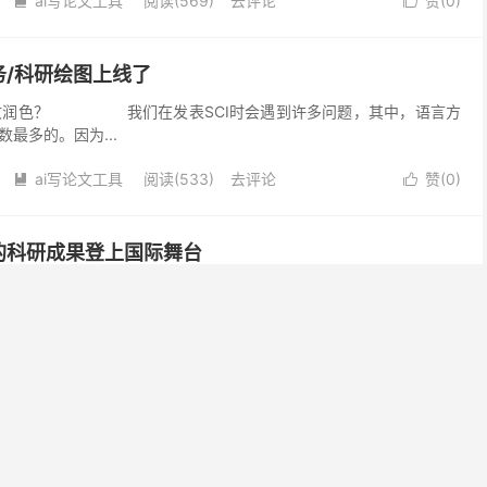
ai写论文工具
阅读(569)
去评论
赞(
0
)


务/科研绘图上线了
论文润色？ 我们在发表SCI时会遇到许多问题，其中，语言方
最多的。因为...
ai写论文工具
阅读(533)
去评论
赞(
0
)


的科研成果登上国际舞台
英文SCI论文的语言问题而纠结？ 是否因为老师没有时间修改自己的
文一筹莫展？ 同学，你有福啦！ 👇 👇 科学指南针正式推出论文
领先的专业润色团队，资深母语编辑的平均润色经验...
ai写论文工具
阅读(504)
去评论
赞(
0
)


版可以这么简单，这款神器太强大~
版，觉得这到不了科研的高度。然而，正是这种容易被我们忽视的论