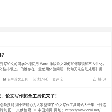
具？
到写论文的同学吐槽使用 Word 排版论文如何如何繁琐和不人性化。
式的文档排版上，的确存在一些使用体验问题，比如无法自动处理引用，
、公式等的序号等。对此，笔者也深有体会，一旦...
ai写论文工具
阅读(744)
去评论
赞(
0
)


收藏，论文写作超全工具包来了！
必备技能 湖小研精心为大家整理了 论文写作工具网站大合集 上好这
！ 文献检索 01 中国知网 网址：https://www.cnki.net/ 02