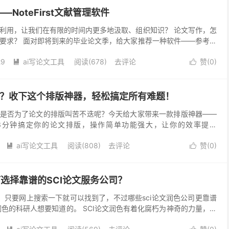
NoteFirst文献管理软件
利用，让我们在有限的时间内更多地汲取、组织知识？ 论文写作，怎
要求？ 面对即将到来的毕业论文季，给大家推荐一种软件——参考文
和研究提供非常有效的帮助。 NoteFirst...
29
ai写论文工具
阅读(678)
去评论
赞(
0
)


文？收下这个排版神器，轻松搞定所有难题！
是否为了论文的排版叫苦不迭呢？今天给大家带来一款排版神器——
Drawer，3分钟搞定你的论文排版，操作简单功能强大，让你的效率提升
stDrawer安装教程 1...
ai写论文工具
阅读(808)
去评论
赞(
0
)


何选择靠谱的SCI论文服务公司？
多，只要网上搜索一下就可以找到了，不过哪些sci论文润色公司更靠谱
润色的科研人想要知道的。 SCI论文润色有着化腐朽为神奇的力量，让
论文变成“高大上”的SCI论文。那么如何...