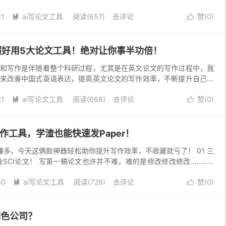
..
31
ai写论文工具
阅读(657)
去评论
赞(
0
)


！超好用5大论文工具！绝对让你事半功倍！
和写作是伴随着整个科研过程，尤其是在英文论文的写作过程中，我
来改善中国式英语表达，提高英文论文的写作效率，不断提升自己的
就为大家带来5款英文论文写作过程中可能用得到的辅助工...
31
ai写论文工具
阅读(668)
去评论
赞(
0
)


作工具，学渣也能快速发Paper！
嫌多，今天这俩款神器轻松助你提升写作效率，不收藏就亏了！ 01 三
SCI论文！ 写第一稿论文也许并不难，难的是修改修改修改……..今
语法、结构、...
30
ai写论文工具
阅读(726)
去评论
赞(
0
)


润色公司？