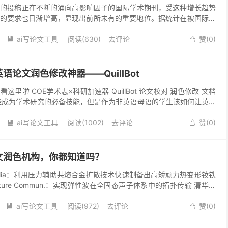
投稿正在不断的涌向高影响因子的国际学术期刊，受这种增长趋势
的要求也日渐增高，显现出前所未有的重要地位。据统计在被国际期
占...
ai写论文工具
阅读(630)
去评论
赞(
0
)


论文润色修改神器——QuillBot
里啦 COE学术志×科研加速器 QuillBot 论文校对 润色修改 文档
经成为学术研究的必备技能，但是作为非英语母语的学生该如何让英语
，同时提升自己的英语论文写作能力？...
ai写论文工具
阅读(1002)
去评论
赞(
0
)


文润色机构，你都知道吗？
erialia：利用压力辅助共熔合金扩散技术快速制备出高矫顽力热变形钕铁
ture Commun.：实现弹性波在全固态声子体系中的拓扑传输 清华大
碳氧化反应中金纳米颗粒...
ai写论文工具
阅读(972)
去评论
赞(
0
)

