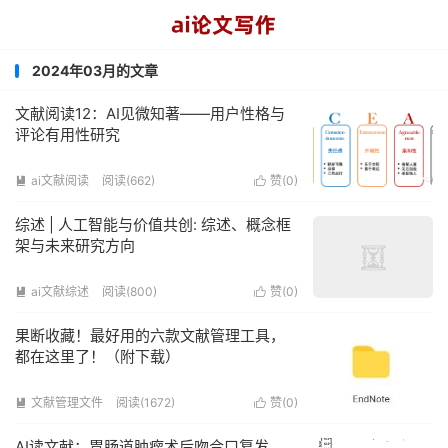
2024年03月的文章
文献阅读12：AI见微知著——用户性格与
评论有用性研究
ai文献阅读
阅读(662)
赞(
0
)


综述 | 人工智能与价值共创: 综述、概念框
架与未来研究方向
ai文献综述
阅读(800)
赞(
0
)


果断收藏！最好用的六款文献管理工具，
都在这里了！（附下载）
文献管理文件
阅读(1672)
赞(
0
)


AI读文献：胃肠道肿瘤术后吻合口复发，