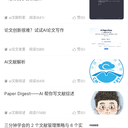
ai文献检索
阅读(641)
赞(
0
)


论文创新很难？试试AI论文写作
ai论文查重
阅读(586)
赞(
0
)


AI文献解析
ai文献阅读
阅读(649)
赞(
0
)


Paper Digest——AI 帮你写文献综述
ai文献综述
阅读(1568)
赞(
0
)


三分钟学会的 2 个文献管理策略与 6 个实