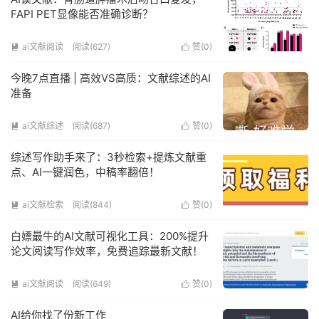
FAPI PET显像能否准确诊断？
ai文献阅读
阅读(627)
赞(
0
)


今晚7点直播 | 高效VS高质：文献综述的AI
准备
ai文献综述
阅读(687)
赞(
0
)


综述写作助手来了：3秒检索+提炼文献重
点、AI一键润色，中稿率翻倍！
ai文献检索
阅读(844)
赞(
0
)


白嫖最牛的AI文献可视化工具：200%提升
论文阅读写作效率，免费追踪最新文献！
ai文献阅读
阅读(649)
赞(
0
)


AI给你找了份新工作