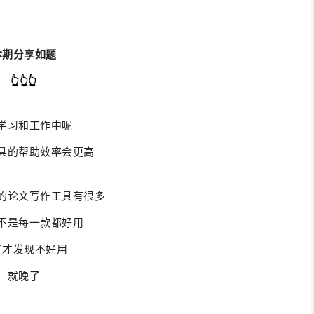
本期分享如题
👆
👆
👆
学习和工作中呢
具的帮助效率会更高
的论文写作工具有很多
不是每一款都好用
了才发现不好用
就晚了