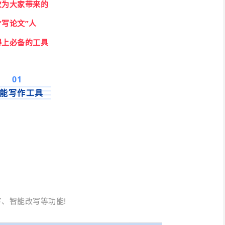
次为大家带来的
“写论文”人
得上必备的工具
0
1
能写作工具
、智能改写等功能!