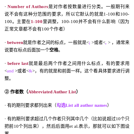
·
Number of Authors
是对作者按数量进行分类。一般期刊来
说不会有这种分范围的要求，所以它默认的就是1-100和100-
100。主要在
1-100
里调整，100-100并不会有什么影响（因为
正常文章都不会有100个作者）
·
between
就是作者之间的标点，一般就是<
;
>或者<
,
> ，通常来
说要在标点后面加一个
空格
。
·
before last
就是最后两个作者之间用什么标点，有的要求用
<
and
>或者<
&
>，有的就是和前面一样。这个看具体要求进行调
整。
② 作者数（
Abbreviated Author List
）
· 有的期刊要求都列出来（
勾选List all author names
）
· 有的期刊要求超过几个作者只列其中几个（比如说超过10个只
把前10个列出来），然后后面用et al.表示，那就可以如下图设
置