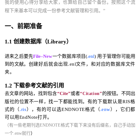
我的使用心得分享给大家，也算给自己留个备份。按照这个流
程下来基本可以完成一份参考文献管理和引用。”
一、前期准备
1.1 创建数据库（Li
brary
）
进来之后要先
File
–New
一个数据库项目(
.enl
)
用于管理你可能用
到的文献。
创建好后就会出现.enl文件，和对应的数据库文件
夹。
1.2 下载参考文献的引用
去文章的网站，找到包含
“Cite”
或者
的按钮。不同出
“Citation”
版社的位置不一样，找一下都能找到。
有的下载默认是RIS格
式的（
.ris
），有的可以选ENDNOTE格式（
.enw
），它们都
可以用EndNote打开。
（有一些老期刊选E
NDNOTE
格式下载下来没有后缀名，自己手动加
一个.
enw就行
）