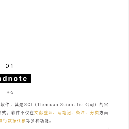
01
ndnote
，其是SCI（Thomson Scientific 公司）的官
格式。软件不仅在
文献整理、写笔记、备注、分类
方面
进行数据迁移
等多种功能。