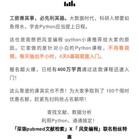
工欲善其事，必先利其器。
大数据时代，科研人想要如
鱼得水，学会Python应当提上日程。
这也是我想把风变编程-python小课推荐给大家的原
因。它家做的是针对小白的Python课程，
不用看视
频，每天抽出半小时，
4天0基础就能入门。
报名超火爆，已经有
400
万学员
通过这款课程迅速入
门！
这么靠谱的课其实也不贵！为大家争取到了 100个限时
优惠名额，赶紧先扫码抢占名额吧！
查找文献、数据分析
利用Python，通通搞定！
「深容
」
X「 风变编程」联名粉丝特
pubmed文献检索
惠