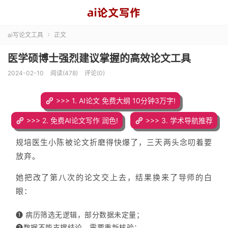
ai写论文工具
正文

医学硕博士强烈建议掌握的高效论文工具
2024-02-10
阅读(478)
评论(0)
>>> 1. AI论文 免费大纲 10分钟3万字!
>>> 2. 免费AI论文写作 润色!
>>> 3. 学术导航推荐
规培医生小陈被论文折磨得快爆了，三天两头念叨着要
放弃。
她把改了第八次的论文交上去，结果换来了导师的白
眼：
❶ 病历筛选无逻辑，部分数据未定量；
❷数据不能支撑结论，需要重新核验；