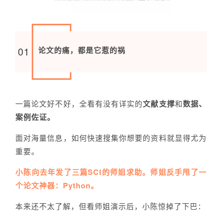
01
论文的痛，都是它惹的祸
一篇论文好不好，全看有没有详实的
文献支撑
和
数据、
案例佐证。
面对海量信息，如何快速搜集你想要的资料就显得尤为
重要。
小陈向去
年
发了三篇SCI的师姐求助。师姐反手甩了一
个论文神器：Python。
本来还不太了解，但看师姐演示后，小陈惊掉了下巴：