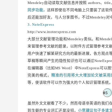
Mendeley自动读取文献信息并按照 authors、title
同步功能，
这样即使在不同电脑上只要装了这软件就
后还能加好友，与人分享图书，不过Mendele
3. NoteExpress
http://www.inoteexpress.com
大部分文
献管
理功能和Mendeley类似。和Mend
来管理参考文献的题录，以附件方式管理参考文
用户快速了解某研究方向的最新进展，各方观点
草稿等瞬间产生的隐性知识也可以通过NoteExp
在编辑器（比如MS Word）中NoteExpre
完美的格式，
精准的引用将大大增加论文被采用
等，使该软件可以作为强大的个人知识管理系统
05
虽然外文文献看了不少，然而母语非英语的我们
到生僻的专业词汇还是没招，
小竞建议句子多读