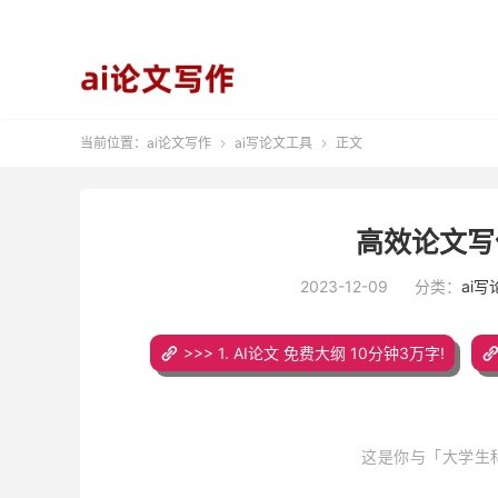
当前位置：
ai论文写作
ai写论文工具
正文


高效论文写
2023-12-09
分类：
ai
>>> 1. AI论文 免费大纲 10分钟3万字!
这是你与「大学生科