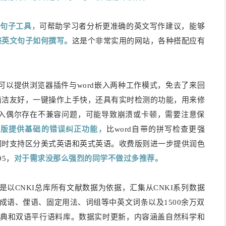
、句子工具，
可帮助学习者分析更准确的英文写作建议，能够
整英文句子如何撰写。
这是个非常实用的网站，各种搭配应有
可以提供浏览器插件与word嵌入两种工作模式，免去了来回
简洁友好，一键操作上手快，还具有实时检测的功能，用来修
嵌入偶尔存在不兼容问题，可能导致崩溃或卡顿，需要注意保
费版提供基础的错误纠正功能，
比word自带的拼写检查更强
同时支持区分美式英语和英式英语。收费版则进一步提供润色
95，
对于需求没那么强烈的同学不做过多推荐。
是以CNKI总库所有文献数据为依据，汇集从CNKI系列数据
成语、俚语、固定用法、词组等中英文词条以及1500余万双
词典和双语平行语料库。数据实时更新，内容涵盖自然科学和