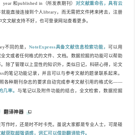
、year 和published in（所发表期刊）
对文献重命名，具有云
能直接连接到个人library，而无需把文件拷来拷去，注册
y对中文文献支持不好，也可登录网站查看更多。
eley不同的是，
NoteExpress具备文献信息检索功能，
可以用
献全文或者任何格式的文件、文档。数据挖掘的功能可以帮助
等。除了管理以上显性的知识外，类似日记，科研心得，论文
ress的笔记功能记录，并且可以与参考文献的题录联系起来。
ss可以按照各种期刊杂志的要求自动完成参考文献引用的格式化——
的几率。
与笔记以及附件功能的结合，全文检索，数据挖掘
。
翻译神器
在写作时，还是时不时卡壳。虽说大家都是专业人士，可是碰
文献获取超强语感，
词汇可以借助翻译软件。