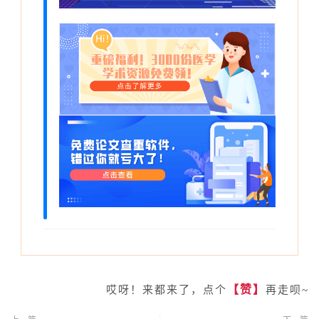
【赞】
哎呀！来
都来了，点个
再走呗
~