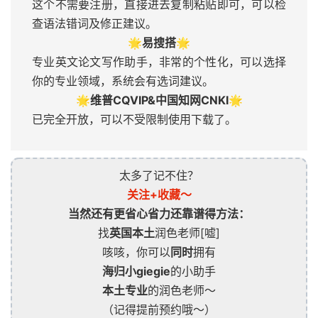
这个不需要注册，直接进去复制粘贴即可，可以检
查语法错词及修正建议。
🌟
易搜搭🌟
专业英文论文写作助手，非常的个性化，可以选择
你的专业领域，系统会有选词建议。
🌟维普CQVIP&中国知网CNKI🌟
已完全开放，可以不受限制使用下载了。
太多了记不住？
关注+收藏～
当然还有更省心省力还靠谱得方法：
找
英国本土
润色老师[嘘]
咳咳，你可以
同时
拥有
海归小giegie
的小助手
本土专业
的润色老师～
（记得提前预约哦～）