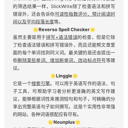
的筛选结果一样，SlickWrite除了检查语法和拼写
错误外，还会告诉你
可读性指数评分、预计阅读时
间以及平均段落长度
等。
🌟Reverso Spell Checker🌟
虽然主要是用于
拼写+语法错误
的检查，但是它除
了检查语法错误和拼写错误外，而且还能帮文章里
面的每个单词找到同义词。最关键的是还会提出一
些
删除某些单词、增加新单词、改动标点符号
等建
议。
🌟
Linggle🌟
它是一个
搜索引擎
。可以用于英语写作的语法、句
子工具，可帮助学习者分析更准确的英文写作建
议，能够根据词性来推测短句和句子，可精确的分
享出完整英语句子如何撰写。这是个实用性非常强
的网站，各种词语搭配应有尽有。
🌟Nounplus🌟