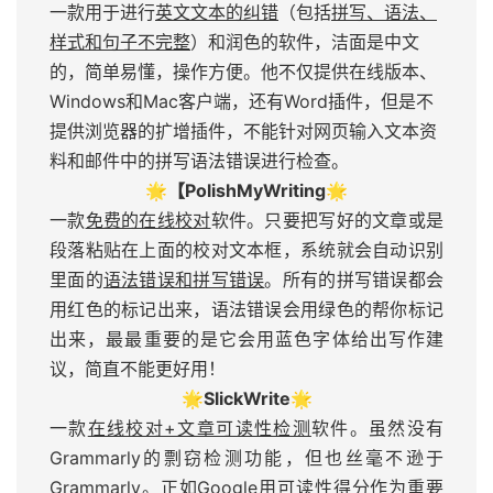
一款用于进行
英文文本的纠错
（包括
拼写、语法、
样式和句子不完整
）和润色的软件，洁面是中文
的，简单易懂，操作方便。他不仅提供在线版本、
Windows和Mac客户端，还有Word插件，但是不
提供浏览器的扩增插件，不能针对网页输入文本资
料和邮件中的拼写语法错误进行检查。
🌟【PolishMyWriting🌟
一款
免费的在线校对
软件。只要把写好的文章或是
段落粘贴在上面的校对文本框，系统就会自动识别
里面的
语法错误和拼写错误
。所有的拼写错误都会
用红色的标记出来，语法错误会用绿色的帮你标记
出来，最最重要的是它会用蓝色字体给出写作建
议，简直不能更好用！
🌟SlickWrite🌟
一款
在线校对+文章可读性检测
软件。虽然没有
Grammarly的剽窃检测功能，但也丝毫不逊于
Grammarly。正如Google用可读性得分作为重要