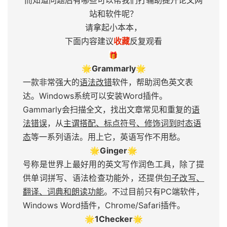
而知道问题后有哪些可以帮我们打辅助提升论文网
站和软件呢？
请拿起小本本，
下面内容建议
收藏
反复观看
🎁
🌟Grammarly🌟
一款非常强大的
语法改错
软件，帮助润色英文表
达。Windows系统可以安装Word插件。
Gammarly会扫描全文，找出文章常见和重复的
语
法错误
，从
主谓搭配、标点符号、修饰词到时态语
态
等一系列语法。用上它，英语写作不用愁。
🌟
Ginger🌟
号称是世界上最好用的英文写作润色工具，除了提
供单词拼写、语法检查功能外，还提供
句子改写、
翻译、词典和朗读功能
。不过目前只有PC端软件，
Windows Word插件，Chrome/Safari插件。
🌟
1Checker🌟