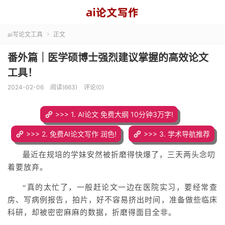
ai写论文工具
正文

番外篇｜医学硕博士强烈建议掌握的高效论文
工具！
2024-02-06
阅读(663)
评论(0)
>>> 1. AI论文 免费大纲 10分钟3万字!
>>> 2. 免费AI论文写作 润色!
>>> 3. 学术导航推荐
最近在规培的学妹
安然被折磨得快爆了，三天两头念叨
着要放弃。
“真的太忙了，一般赶论文一边在医院实习，要经常查
房、写病例报告，拍片，好不容易挤出时间，准备做些临床
科研，却被密密麻麻的数据，折磨得面目全非。