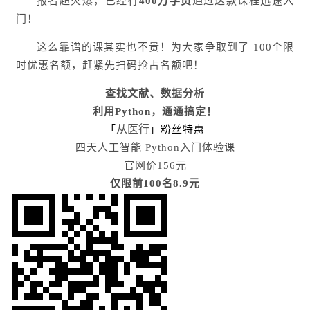
报名超火爆，已经有
40
0
万学员
通过这款课程迅速入
门！
这么靠谱的课其实也不贵！为大家争取到了 100个限
时优惠名额，赶紧先扫码抢占名额吧！
查找文献、数据分析
利用Python，通通搞定！
从医行
「
」粉丝特惠
四天人工智能 Python入门体验课
官网价156元
仅限前100名8.9元