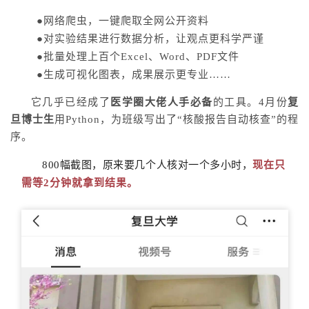
●网络爬虫，一键爬取全网公开资料
●对实验结果进行数据分析，让观点更科学严谨
●批量处理上百个Excel、Word、PDF文件
●生成可视化图表，成果展示更专业……
它几乎已经成了
医学圈大佬人手必备
的工具。
4月份
复
旦博士生
用Python，为班级写出了“核
酸
报告自动核查”的程
序。
800幅截图，原来要几个人核对一个多小时，
现在只
需等2分钟就拿到结果。