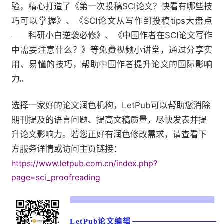
SCI
验，精心打造了《
第一次投稿
论文？快看有哪些技
SCI
tips
巧可以掌握》
、
《
论文从写作到投稿
大盘点
SCI
——科研小白逆袭必修》
、
《中国作者在
论文写作
中需要注意什么？》
等免费视频小讲堂，通过分享实
用、易懂的技巧，帮助中国作者提升论文的国际影响
力。
LetPub
选择一家好的论文润色机构，
可以帮助您消除
期刊提及的语言问题、提高文稿质量，尽快发表并提
升论文影响力。若您正好有润色修改需求，请查看下
方服务详情或访问主页链接：
https://www.letpub.com.cn/index.php?
page=sci_proofreading
LetPub论文编辑