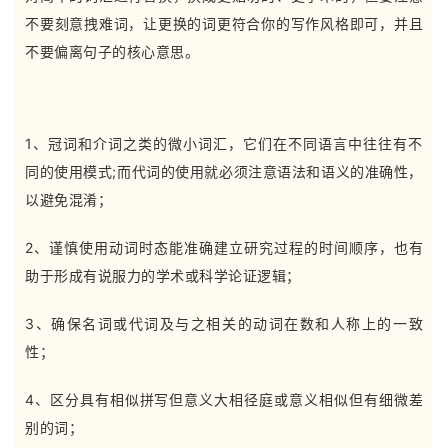
不要刻意拽难词，让更换的词更符合你的写作风格即可，并且
不要偏离句子的核心意思。
1、冠词和介词之类的微小词汇，它们在不同语言中往往有不
同的使用模式;而代词的使用就必须注意语法和语义的准确性，
以避免混淆；
2、谨慎使用动词时态能准确建立研究过程的时间顺序，也有
助于形成有说服力的学术或科学论证逻辑；
3、确保名词或代词及与之相关的动词在数和人称上的一致
性；
4、区分具有相似拼写但意义大相径庭或意义相似但有细微差
别的词；