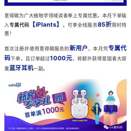
意得辑为广大植物学领域读者奉上专属优惠。本月
下单输
【iPlants】
85折
入
专属代码
，可享全线服
务
限时特
惠
！
新用户
专属代
首次注册并使用意得辑服务的
，本月凭
码
1000元
下单，且订单超过
，将额外获得爱国者大容
蓝牙耳机
量
一副。