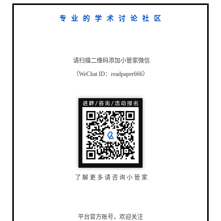
专 业 的 学 术 讨 论 社 区
请扫描二维码添
加小管家微信
（WeChat ID：readpaper666）
了 解 更 多 请 咨 询 小 管 家
平台官方账号，欢迎关注