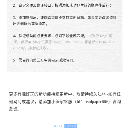
2、自定义添加翻译接口，按照添加成功即生效的顺序往后补；
3、添加成功后、该翻译渠道不支持重新编辑，如果要更改渠道顺
序则删除后重新添加；
4、验证成功的必要要求：必填字段全部匹配；
（例如DeepL翻
译，若原本的Key只满足”DeepL API Free”，当选择“DeepL API
Pro”时，则验证失败。）
5、需自行向第三方申请token或者API。
更多有趣好玩的新功能持续更新中，敬请持续关注👀~如有任
何疑问或建议，请添加小管家客服（id：readpaper666）咨询
反馈。
READ
PAPER