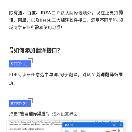
除
有道、百度、IDEA
三个默认翻译选项外，现在还支持
腾
讯、阿里、
以及
DeepL
三大翻译软件接口，满足不同学科/领
域同学专业所需和使用习惯！
👇如何添加翻译接口？
STEP 1：
PDF阅读器任意选中单词/句子翻译，跳转至
划词翻译结果
页
；
STEP 2：
点击
“管理翻译渠道”
，进入设置界面；