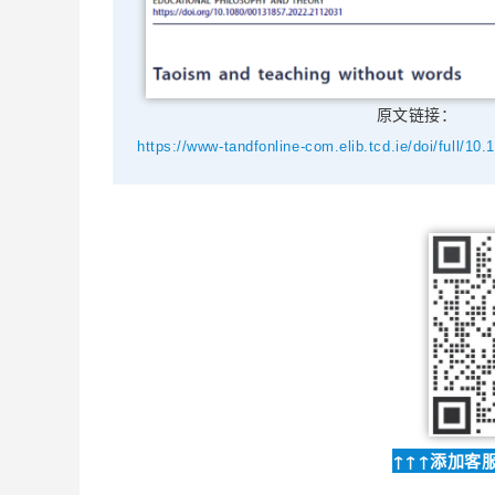
原文链接：
https://www-tandfonline-com.elib.tcd.ie/doi/full/1
↑↑↑添加客