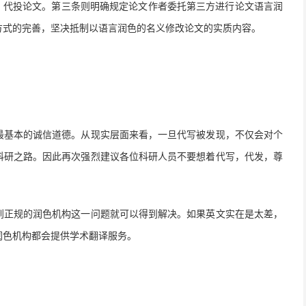
、代投论文。第三条则明确规定论文作者委托第三方进行论文语言润
方式的完善，坚决抵制以语言润色的名义修改论文的实质内容。
最基本的诚信道德。从现实层面来看，一旦代写被发现，不仅会对个
科研之路。因此再次强烈建议各位科研人员不要想着代写，代发，尊
到正规的润色机构这一问题就可以得到解决。如果英文实在是太差，
润色机构都会提供学术翻译服务。