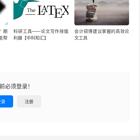
？期
科研工具——论文写作排版
会计硕博建议掌握的高效论
能帮
利器【中科知汇】
文工具
前必须登录！
登录
注册