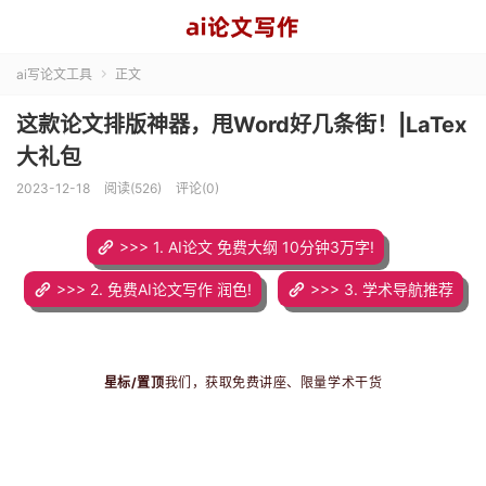
ai写论文工具
正文

这款论文排版神器，甩Word好几条街！|LaTex
大礼包
2023-12-18
阅读(526)
评论(0)
>>> 1. AI论文 免费大纲 10分钟3万字!
>>> 2. 免费AI论文写作 润色!
>>> 3. 学术导航推荐
星标/置顶
我们，获取免费讲座、限量学术干货