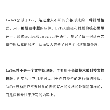
LaTeX
是基于Tex，经过后人不断的完善形成的一种排版格
式，用于
编辑
和
排版
的软件。LaTeX编辑和排版的
核心思想
在于，通过section和paragraph等语句，规定了每一句话在文
章中所从属的层次，从而极大方便了对各个层次批量处理。
LaTex并不是一个文字处理器，
主要用于
长篇技术或科技文档
排版
，但实际上它几乎可以用于任何类型的发行物的排版。
LaTex鼓励用户不要过多的担忧写出的文档的外观是怎样的，
而是应该专注于所写的内容上。