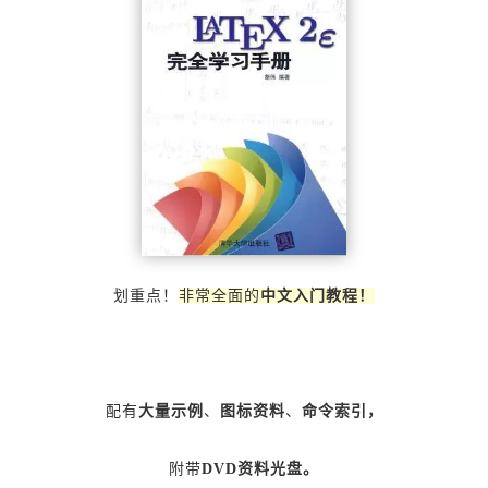
划重点！
非常全面的
中文入门教程！
配有
大量示例
、
图标资料
、
命令索引，
附带
DVD
资料光盘。