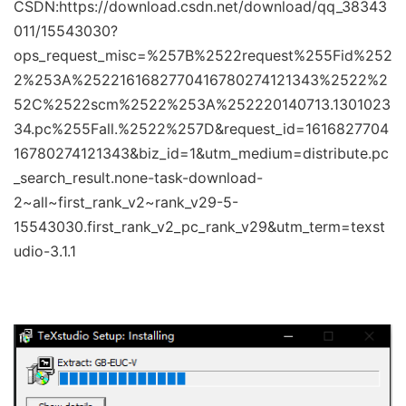
CSDN:https://download.csdn.net/download/qq_38343
011/15543030?
ops_request_misc=%257B%2522request%255Fid%252
2%253A%2522161682770416780274121343%2522%2
52C%2522scm%2522%253A%252220140713.1301023
34.pc%255Fall.%2522%257D&request_id=1616827704
16780274121343&biz_id=1&utm_medium=distribute.pc
_search_result.none-task-download-
2~all~first_rank_v2~rank_v29-5-
15543030.first_rank_v2_pc_rank_v29&utm_term=texst
udio-3.1.1