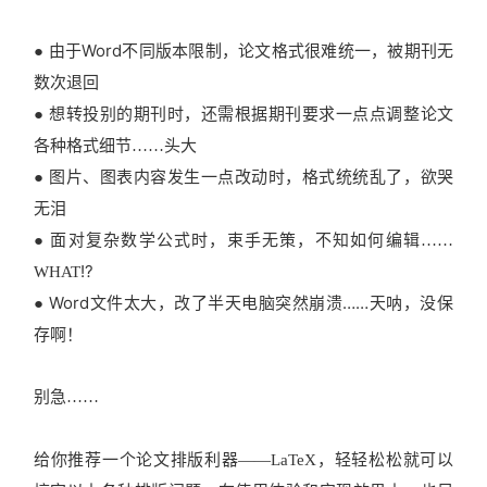
Word不同版本限制，论文格式很难统一，被期刊无
●
由于
数次退回
●
想转投别的期刊时，还需根据期刊要求一点点调整论文
各种格式细节……头大
●
图片、图表内容发生一点改动时，格式统统乱了，欲哭
无泪
●
面对复杂数学公式时，束手无策，不知如何编辑……
!?
WHAT
Word文件太大，改了半天电脑突然崩溃……天呐，没保
●
存啊！
别急……
给你推荐一个论文排版利器——LaTeX，轻轻松松就可以