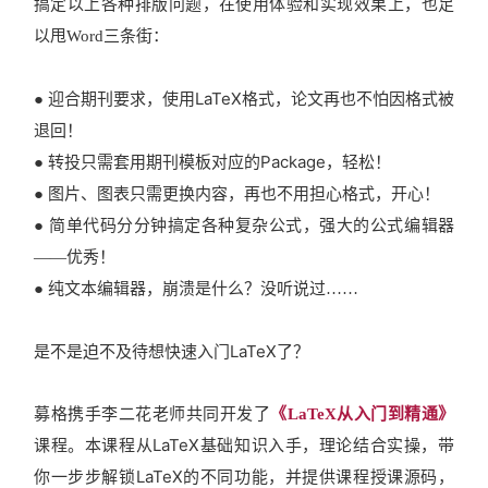
搞定以上各种排版问题，在使用体验和实现效果上，也足
以甩Word三条街：
LaTeX格式，论文再也不怕
●
迎合期刊要求，使用
因格式被
退回！
Package，轻松！
●
转投只需套用期刊模板对应的
●
图片、图表只需更换内容，再也不用担心格式，开心！
●
简单代码分分钟搞定各种复杂公式，强大的公式编辑器
——优秀！
●
纯文本编辑器，崩溃是什么？没听说过……
LaTeX了？
是不是迫不及待想快速入门
募格携手李二花老师共同开发了
《
LaTeX从入门到精通》
LaTeX基础知识入手，理论结合实操，带
课程。本课程从
你一步步解锁LaTeX的不同功能，并提供课程授课源码，