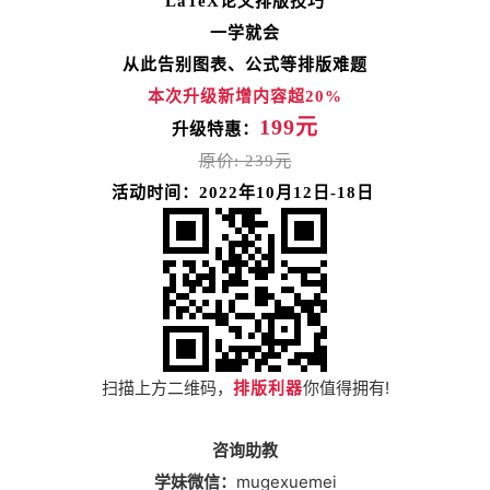
LaTeX论文排版技巧
一学就会
从此告别图表、公式等排版难题
本次升级新增内容超20%
1
99
元
升级特惠
：
原价
: 239元
活动时间：2022年10月12日-18日
!
扫描上方二维码，
排版利器
你值得拥有
咨询助教
mugexuemei
学妹微信：