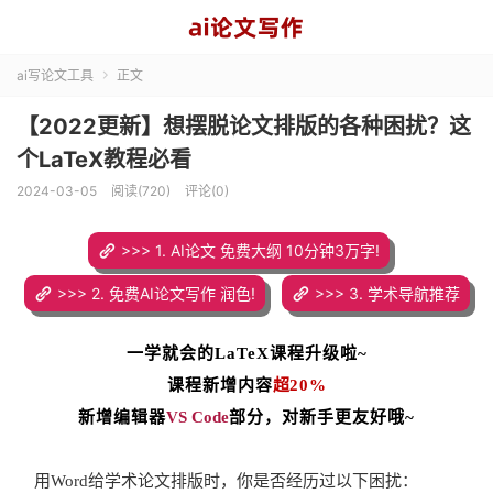
ai写论文工具
正文

【2022更新】想摆脱论文排版的各种困扰？这
个LaTeX教程必看
2024-03-05
阅读(720)
评论(0)
>>> 1. AI论文 免费大纲 10分钟3万字!
>>> 2. 免费AI论文写作 润色!
>>> 3. 学术导航推荐
一学就会的
LaTeX课程
升级啦~
课程新增内容
超20%
新增编辑器
V
S C
ode
部分，对新手更友好哦~
用Word给学术论文排版时，你是否经历过以下困扰：