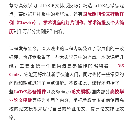
帮你高效学习LaTeX论文排版技巧；精选LaTeX易错易混
点，带你避开排版中的那些坑。
还有
国际期刊论文排版样
例（
Elsevier）、学术讲座幻灯片制作、学术海报
及
个人简
历
制作等部分实例操作内容。
课程发布至今，深入浅出的课程内容受到了学员们的一致
好评，也逐步收集了一些大家学习中的痛点。本次课程升
级，主要围绕一个更简洁更易操作的编辑器——
V
S
C
ode
，它能更好地让新手快速入门，同时也将一些常见的
问题和难点进行了重点讲解。不仅如此，课程还包括了一
些
LaTeX
必备插件
以及Springer
论文模板
/国内部分
高校毕
业论文模板
等极为实用的内容，手把手教大家如何使用高
校的论文模板来编写自己的毕业论文，提高论文排版效
率。