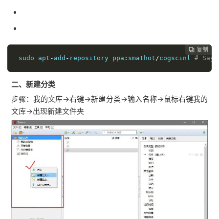
复制

sudo apt
-
add
-
repository ppa
:
smathot
/
cogscinl 
# Say 
二、新建分类
步骤：我的文库→右键→新建分类→输入名称→鼠标右键我的
文库→出现新建文件夹