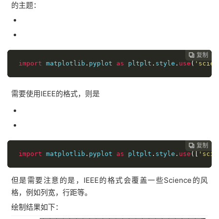
的主题：
复制

import
 matplotlib
.
pyplot 
as
 plt
plt
.
style
.
use
(
'scien
需要使用IEEE的格式，则是
复制

import
 matplotlib
.
pyplot 
as
 plt
plt
.
style
.
use
([
'scie
但是需要注意的是，IEEE的格式会覆盖一些Science的风
格，例如列宽，行距等。
绘制结果如下：