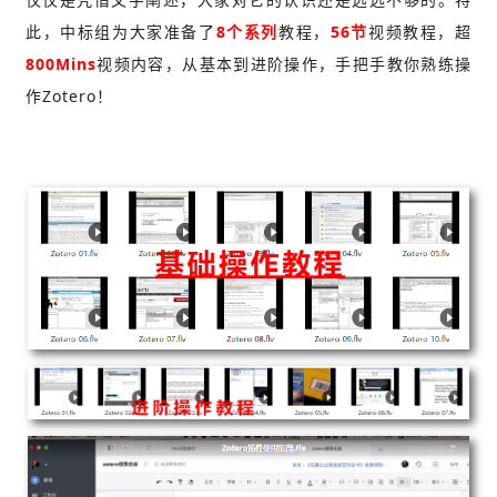
此，中标组为大家准备了
8个系列
教程
，
56节
视频
教程
，超
800Mins
视频内容，从基本到进阶操作，手把手教你熟练操
作Zotero！