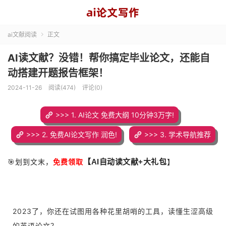
ai文献阅读
正文

AI读文献？没错！帮你搞定毕业论文，还能自
动搭建开题报告框架！
2024-11-26
阅读(474)
评论(0)
>>> 1. AI论文 免费大纲 10分钟3万字!
>>> 2. 免费AI论文写作 润色!
>>> 3. 学术导航推荐
🎯划到文末，
免费领取
】
【AI自动读文献+大礼包
2023了，你还在试图用各种花里胡哨的工具，读懂生涩高级
的英语论文？