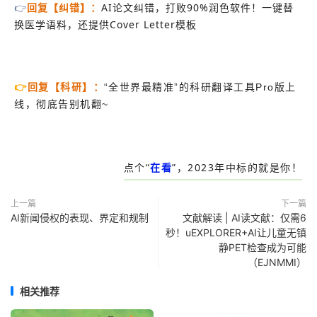
AI论文纠错，打败90%润色软件！一键替
👉
回复【纠错】：
换医学语料，还提供Cover Letter模板
👉
回复【科研】
：
“全世界最精准
”的科研翻译工具Pro版上
线，彻底告别机翻~
点个“
在看
”，2023年中标的就是你！
上一篇
下一篇
AI新闻侵权的表现、界定和规制
文献解读 | AI读文献：仅需6
秒！uEXPLORER+AI让儿童无镇
静PET检查成为可能
（EJNMMI）
相关推荐