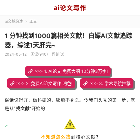
ai文献综述
正文

1 分钟找到1000篇相关文献！白嫖AI文献追踪
器，综述1天肝完~
2024-05-12
阅读(940)
评论(0)
>>> 1. AI论文 免费大纲 10分钟3万字!
>>> 2. 免费AI论文写作 润色!
>>> 3. 学术导航推荐
俗话说得好：做科研的，哪能不秃头。令我们头秃的第一步，就
是从
“找文献”
开始的
不知道怎么找
到核心文献
❓