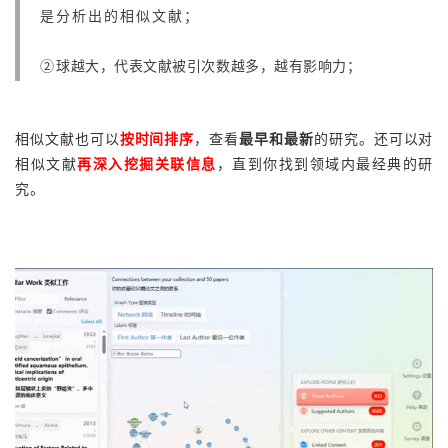
是分析出的相似文献；
球越大
，代表文献
被引次数
越
多，越有影响力
②
；
相似文献也可以
按时间排序
，查看
最早和最新
的研究。还可以对
相似文献
再深入挖掘关联信息
，直到你找到领域内最经典的研
究。