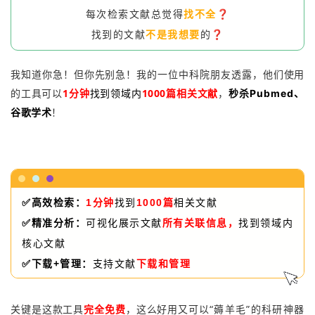
每次检索文献总觉得
找不全
❓
找到的文献
不是我想要
的❓
我知道你急！但你先别急！我的一位中科院朋友透露，他们使用
的工具可以
1分钟
找到领域内
10
00篇相关文献
，
秒杀
Pubmed、
谷歌学术
！
✅高效检索：
1分钟
找到
10
00
篇
相关文献
✅精准分析：
可视化
展示文献
所有关联
信息，
找到领域内
核心文献
✅下载+管理：
支持文献
下载和管理
“薅羊毛”的科研神器
关键是这款工具
完全免费
，这么好用又可以