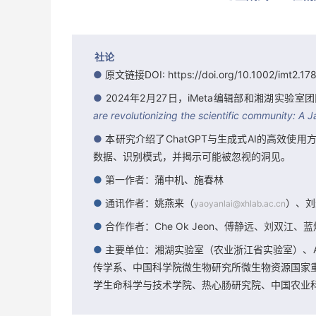
社论
●
原文链接DOI: https://doi.org/10.1002/imt2.17
●
2024年2月27日，iMeta编辑部和湘湖实验室
are revolutionizing the scientific community: 
●
本研究介绍了ChatGPT与生成式AI的高效
数据、识别模式，并揭示可能被忽视的洞见。
●
第一作者：
蒲中机、施春林
●
通讯作者：
姚燕来（
）、刘
yaoyanlai@xhlab.ac.cn
●
合作作者：Che Ok Jeon、傅静远、刘双江、
●
主要单位：湘湖实验室（农业浙江省实验室）、A
传学系、中国科学院微生物研究所微生物资源国家
学生命科学与技术学院、热心肠研究院、中国农业