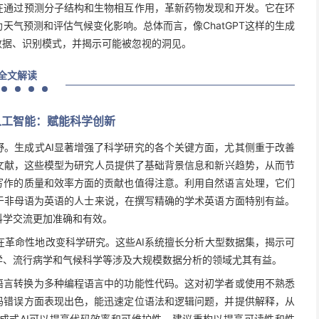
在通过预测分子结构和生物相互作用，革新药物发现和开发。它在环
天气预测和评估气候变化影响。总体而言，像ChatGPT这样的生成
数据、识别模式，并揭示可能被忽视的洞见。
全文解读
人工智能：赋能科学创新
。生成式AI显著增强了科学研究的各个关键方面，尤其侧重于改善
文献，这些模型为研究人员提供了基础背景信息和新兴趋势，从而节
写作的质量和效率方面的贡献也值得注意。利用自然语言处理，它们
于非母语为英语的人士来说，在撰写精确的学术英语方面特别有益。
科学交流更加准确和有效。
，正在革命性地改变科学研究。这些AI系统擅长分析大型数据集，揭示可
学、流行病学和气候科学等涉及大规模数据分析的领域尤其有益。
语言转换为多种编程语言中的功能性代码。这对初学者或使用不熟悉
码错误方面表现出色，能迅速定位语法和逻辑问题，并提供解释，从
成式AI可以提高代码效率和可维护性，建议重构以提高可读性和性