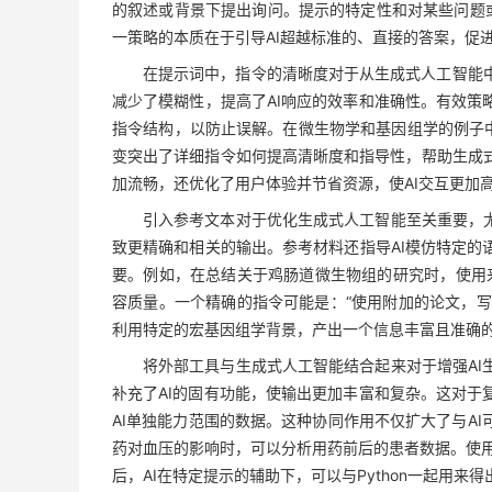
的叙述或背景下提出询问。提示的特定性和对某些问题或
一策略的本质在于引导AI超越标准的、直接的答案，促
在提示词中，指令的清晰度对于从生成式人工智能
减少了模糊性，提高了AI响应的效率和准确性。有效策
指令结构，以防止误解。在微生物学和基因组学的例子中
变突出了详细指令如何提高清晰度和指导性，帮助生成
加流畅，还优化了用户体验并节省资源，使AI交互更加
引入参考文本对于优化生成式人工智能至关重要，尤
致更精确和相关的输出。参考材料还指导AI模仿特定的
要。例如，在总结关于鸡肠道微生物组的研究时，使用来自iMe
容质量。一个精确的指令可能是：“使用附加的论文，写
利用特定的宏基因组学背景，产出一个信息丰富且准确的
将外部工具与生成式人工智能结合起来对于增强AI
补充了AI的固有功能，使输出更加丰富和复杂。这对于
AI单独能力范围的数据。这种协同作用不仅扩大了与A
药对血压的影响时，可以分析用药前后的患者数据。使用Py
后，AI在特定提示的辅助下，可以与Python一起用来