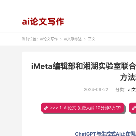
当前位置：
ai论文写作
ai文献综述
正文


iMeta编辑部和湘湖实验室联合
方法
2024-09-22
分类：
ai
>>> 1. AI论文 免费大纲 10分钟3万字!
ChatGPT与生成式AI正