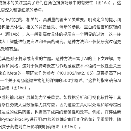
技术的关注提高了它们在角色扮演场景中的有效性（图1Aa）。这
进更深入和更细腻的参与。
中引出特定的、相关的、高质量的输出至关重要。明确定义的提示词
略包括具体性、相关的背景信息、清晰的参数、直白的语言和逻辑的
（图1Ab），从一般到高度具体的提示有一个明显的过渡。这一转
式人工智能进行更专注和全面的研究。这种方法论不仅使研究过程更
高效和有益。
其是对于复杂或专业的主题。这种方法丰富了AI的上下文理解，导
语调和风格，这对于保持与既定写作规范或技术术语的一致性至关重
ta的一项研究作为参考（10.1002/imt2.105）显著提高了内
一个关于鸡肠道微生物组的详细的500字概述。”这样的指令确保AI
总结（图1Ac）。
生成的输出和扩展其能力至关重要。如数据分析和可视化软件等工具
复杂任务或大型数据集尤其有益，因为这些工具可以处理和解释超出
I可达成的成果范围，也提高了成果的精确性和效率。例如，在评估新
thon的SciPy进行配对t检验以确定血压变化的统计学重要性。随
得出关于药物对血压影响的明确结论（图1Ad）。