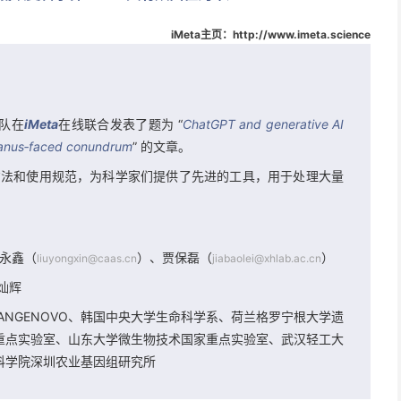
iMeta主页：http://www.imeta.science
8
团队在
iMeta
在线联合发表了题为 “
ChatGPT and generative AI
A Janus‐faced conundrum
” 的文章。
使用方法和使用规范，为科学家们提供了先进的工具，用于处理大量
永鑫（
）、贾保磊（
）
liuyongxin@caas.cn
jiabaolei@xhlab.ac.cn
蓝灿辉
NGENOVO、韩国中央大学生命科学系、荷兰格罗宁根大学遗
重点实验室、山东大学微生物技术国家重点实验室、武汉轻工大
科学院深圳农业基因组研究所