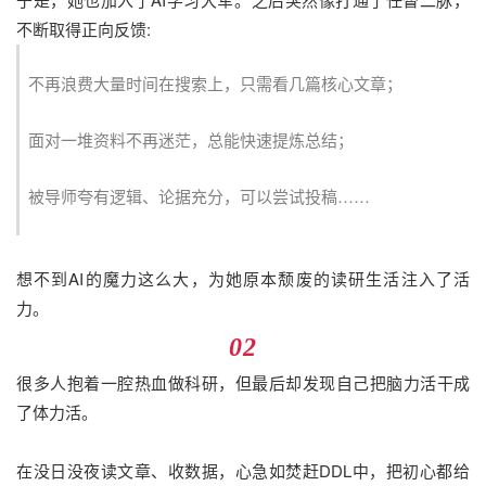
不断取得正向反馈:
不再浪费大量时间在搜索上，只需看几篇核心文章；
面对一堆资料不再迷茫，总能快速提炼总结；
被导师夸有逻辑、论据充分，可以尝试投稿……
想不到AI的魔力这么大，为她原本颓废的读研生活注入了活
力。
02
很多人抱着一腔热血做科研，但最后却发现自己把脑力活干成
了体力活。
在没日没夜读文章、收数据，心急如焚赶DDL中，把初心都给