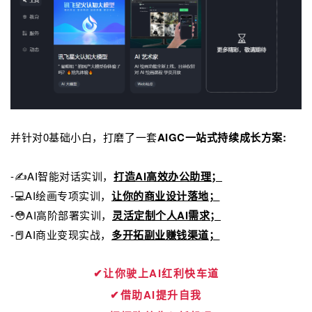
并针对0基础小白，打磨了一套
AIGC一站式持续成长方案:
-✍AI智能对话实训，
打造AI高效办公助理；
-💻AI绘画专项实训，
让你的商业设计落地；
-😳AI高阶部署实训，
灵活定制个人AI需求；
-📕AI商业变现实战，
多开拓副业赚钱渠道；
✔让你驶上AI红利快车道
✔借助AI提升自我