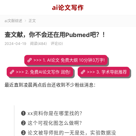
ai文献综述
正文

查文献，你不会还在用Pubmed吧？！
2024-04-19
阅读(484)
评论(0)
>>> 1. AI论文 免费大纲 10分钟3万字!
>>> 2. 免费AI论文写作 润色!
>>> 3. 学术导航推荐
最近直到凌晨两点后台还收到不少粉丝消息：
❶
xx资料你是在哪里找的？
❷
这个可视化图怎么做啊？
❸ 论文
被导师批的一无是处，实验数据没