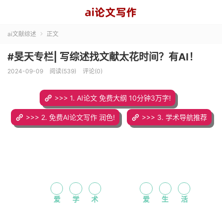
ai文献综述
正文

#旻天专栏| 写综述找文献太花时间？有AI！
2024-09-09
阅读(539)
评论(0)
>>> 1. AI论文 免费大纲 10分钟3万字!
>>> 2. 免费AI论文写作 润色!
>>> 3. 学术导航推荐
爱
学
术
爱
生
活