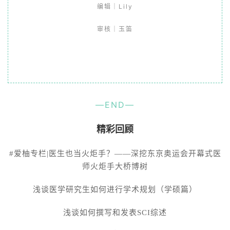
编辑｜Lily
审核｜玉笛
—END—
精彩回顾
#爱柚专栏|医生也当火炬手？——深挖东京奥运会开幕式医
师火炬手大桥博树
浅谈医学研究生如何进行学术规划（学硕篇）
浅谈如何撰写和发表SCI综述