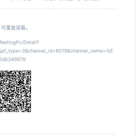
堂，可重复观看。
eetingPc/Detail?
&pf_type=3&channel_id=8019&channel_name=%E
2db346676