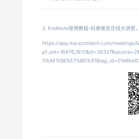
3. EndNote使用教程-科睿唯安在线大讲
https://app.ma.scrmtech.com/meetings/M
pf_uid=18476_1812&id=36327&source=2
5%AE%98%E7%BD%91&tag_id=01e8be6