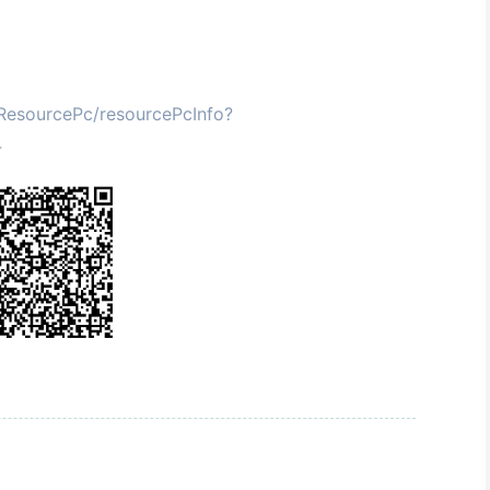
ResourcePc/resourcePcInfo?
4