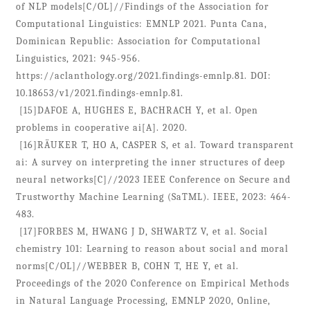
of NLP models[C/OL]//Findings of the Association for
Computational Linguistics: EMNLP 2021. Punta Cana,
Dominican Republic: Association for Computational
Linguistics, 2021: 945-956.
https://aclanthology.org/2021.findings-emnlp.81. DOI:
10.18653/v1/2021.findings-emnlp.81.
[15]DAFOE A, HUGHES E, BACHRACH Y, et al. Open
problems in cooperative ai[A]. 2020.
[16]RÄUKER T, HO A, CASPER S, et al. Toward transparent
ai: A survey on interpreting the inner structures of deep
neural networks[C]//2023 IEEE Conference on Secure and
Trustworthy Machine Learning (SaTML). IEEE, 2023: 464-
483.
[17]FORBES M, HWANG J D, SHWARTZ V, et al. Social
chemistry 101: Learning to reason about social and moral
norms[C/OL]//WEBBER B, COHN T, HE Y, et al.
Proceedings of the 2020 Conference on Empirical Methods
in Natural Language Processing, EMNLP 2020, Online,