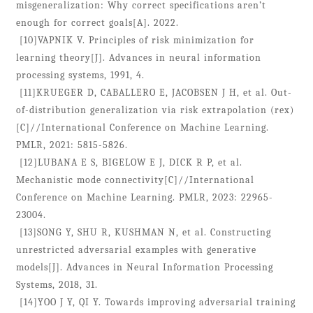
misgeneralization: Why correct specifications aren’t
enough for correct goals[A]. 2022.
[10]VAPNIK V. Principles of risk minimization for
learning theory[J]. Advances in neural information
processing systems, 1991, 4.
[11]KRUEGER D, CABALLERO E, JACOBSEN J H, et al. Out-
of-distribution generalization via risk extrapolation (rex)
[C]//International Conference on Machine Learning.
PMLR, 2021: 5815-5826.
[12]LUBANA E S, BIGELOW E J, DICK R P, et al.
Mechanistic mode connectivity[C]//International
Conference on Machine Learning. PMLR, 2023: 22965-
23004.
[13]SONG Y, SHU R, KUSHMAN N, et al. Constructing
unrestricted adversarial examples with generative
models[J]. Advances in Neural Information Processing
Systems, 2018, 31.
[14]YOO J Y, QI Y. Towards improving adversarial training