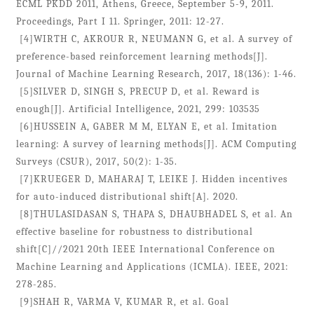
ECML PKDD 2011, Athens, Greece, September 5-9, 2011.
Proceedings, Part I 11. Springer, 2011: 12-27.
[4]WIRTH C, AKROUR R, NEUMANN G, et al. A survey of
preference-based reinforcement learning methods[J].
Journal of Machine Learning Research, 2017, 18(136): 1-46.
[5]SILVER D, SINGH S, PRECUP D, et al. Reward is
enough[J]. Artificial Intelligence, 2021, 299: 103535
[6]HUSSEIN A, GABER M M, ELYAN E, et al. Imitation
learning: A survey of learning methods[J]. ACM Computing
Surveys (CSUR), 2017, 50(2): 1-35.
[7]KRUEGER D, MAHARAJ T, LEIKE J. Hidden incentives
for auto-induced distributional shift[A]. 2020.
[8]THULASIDASAN S, THAPA S, DHAUBHADEL S, et al. An
effective baseline for robustness to distributional
shift[C]//2021 20th IEEE International Conference on
Machine Learning and Applications (ICMLA). IEEE, 2021:
278-285.
[9]SHAH R, VARMA V, KUMAR R, et al. Goal