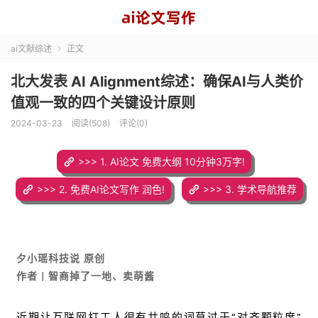
ai文献综述
正文

​北大发表 AI Alignment综述：确保AI与人类价
值观一致的四个关键设计原则
2024-03-23
阅读(508)
评论(0)
>>> 1. AI论文 免费大纲 10分钟3万字!
>>> 2. 免费AI论文写作 润色!
>>> 3. 学术导航推荐
夕小瑶科技说 原创
作者 | 智商掉了一地、卖萌酱
近期让互联网打工人很有共鸣的词莫过于“对齐颗粒度”