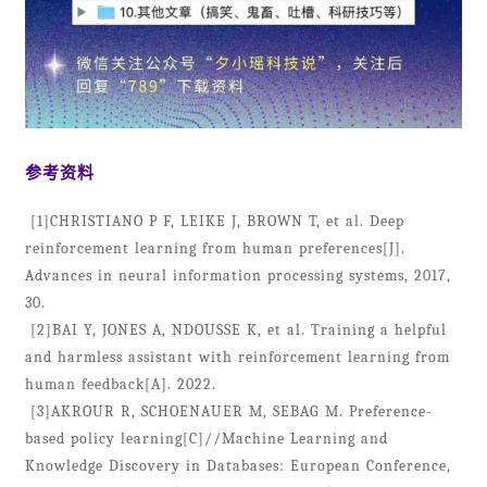
参考资料
[1]CHRISTIANO P F, LEIKE J, BROWN T, et al. Deep
reinforcement learning from human preferences[J].
Advances in neural information processing systems, 2017,
30.
[2]BAI Y, JONES A, NDOUSSE K, et al. Training a helpful
and harmless assistant with reinforcement learning from
human feedback[A]. 2022.
[3]AKROUR R, SCHOENAUER M, SEBAG M. Preference-
based policy learning[C]//Machine Learning and
Knowledge Discovery in Databases: European Conference,