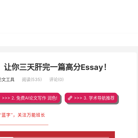
，让你三天肝完一篇高分Essay！
写论文工具
阅读(535)
评论(0)
>>> 2. 免费AI论文写作 润色!
>>> 3. 学术导航推荐
“蓝字”，关注万能班长