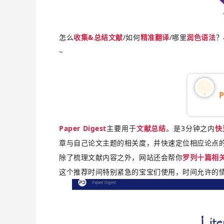
怎么
收集&总结文献
/如何
精准翻译
/哪里
润色语法
？
~
01
Paper Digest
主要用于
文献总结
。是3分钟之内
快
章与自己论文主题的相关度，并快速定位相应论点
除了梳理文献内容之外，网站还会帮你
罗列十篇相
这个推荐时间特别紧急的宝宝们使用，时间允许的