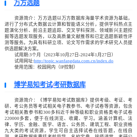
万方选题
资源简介：万方选题以万方数据库海量学术资源为基础，
进行了分布式大数据云计算和智能语义分析，提供学科热点主
题演化分析、前沿主题追踪、交叉学科探测、领域新兴主题挖
掘等选题发现服务，以及高质量文献推荐和已定选题新颖性评
测等服务。为具有科研立项、论文写作需求的学术研究人员提
供选题解决方案。
试用期:3个月（2023年10月27日-2024年1月27日）
试用网址:
http://topic.wanfangdata.com.cn/index.do
使用范围：校园网内（IP控制）
博学易知考试
考研数据库
/
资源简介：《博学易知考试数据库》提供考级、考证、考
研、考公务员等考试相关电子教参书、电子试卷等资源，包含
考试相关教参书和300多科近千种等级和职业资格类电子试卷
220000多套，便于在线浏览、收藏、学习。涵盖计算机、法
律、学历、金融、医学、语言、公务员、建筑工程、职业资格
九大类的考试资源，学生可自主选择试卷在线答题，在线自
测。考研数据库囊括考前指导、名校宝典、铭师讲堂、考研公