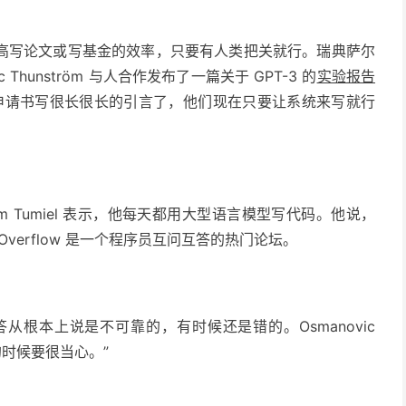
高写论文或写基金的效率，只要有人类把关就行。瑞典萨尔
c Thunström 与人合作发布了一篇关于 GPT-3 的
实验报告
申请书写很长很长的引言了，他们现在只要让系统来写就行
m Tumiel 表示，他每天都用
大型语言模型
写代码。他说，
ack Overflow 是一个程序员互问互答的热门论坛。
从根本上说是不可靠的，有时候还是错的。Osmanovic
识的时候要很当心。”