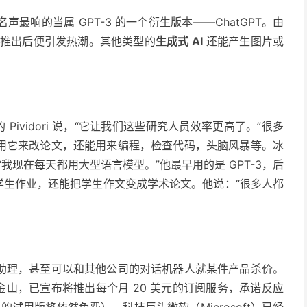
名声最响的当属 GPT-3 的一个衍生版本——ChatGPT。由
1 月推出后便引发热潮。其他类型的
生成式 AI
还能产生图片或
ividori 说，“它让我们这些研究人员效率更高了。”很多
用它来改论文，还能用来编程，检查代码，头脑风暴等。冰
说：“我现在每天都用
大型语言模型
。”他最早用的是 GPT-3，后
题和学生作业，还能把学生作文变成学术论文。他说：“很多人都
助理，甚至可以和其他公司的对话机器人就某件产品杀价。
国加州旧金山，已宣布将推出每个月 20 美元的订阅服务，承诺反应
的试用版将依然免费）。科技巨头微软（Microsoft）已经