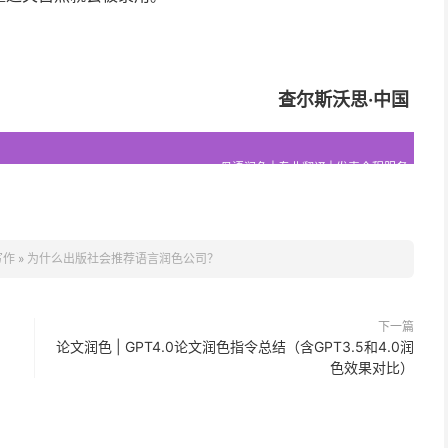
查尔斯沃思·中国
母语润色 | 专业翻译 | 发表全程服务
写作
»
为什么出版社会推荐语言润色公司？
下一篇
论文润色 | GPT4.0论文润色指令总结（含GPT3.5和4.0润
色效果对比）