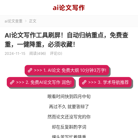
ai论文查重
正文

AI论文写作工具刷屏！自动归纳重点，免费查
重，一健降重，必须收藏！
2024-11-15
阅读(496)
评论(0)
>>> 1. AI论文 免费大纲 10分钟3万字!
>>> 2. 免费AI论文写作 润色!
>>> 3. 学术导航推荐
眼看时间快到四月中旬
再过不久 就要答辩了
然而论文还没写完的你
却在反复斟酌字词
埋头苦写忙着降重