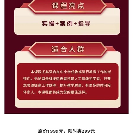
原价1
999
元，限时惠
299元