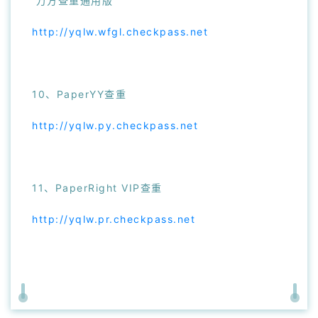
万方查重通用版
http://yqlw.wfgl.checkpass.net
10、PaperYY查重
http://yqlw.py.checkpass.net
11、PaperRight VIP查重
http://yqlw.pr.checkpass.net