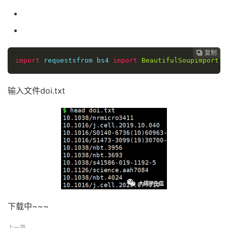
复制

import
 requests
from
 bs4 
import
BeautifulSoup
import
 o
输入文件doi.txt
下载中~~~
上一篇