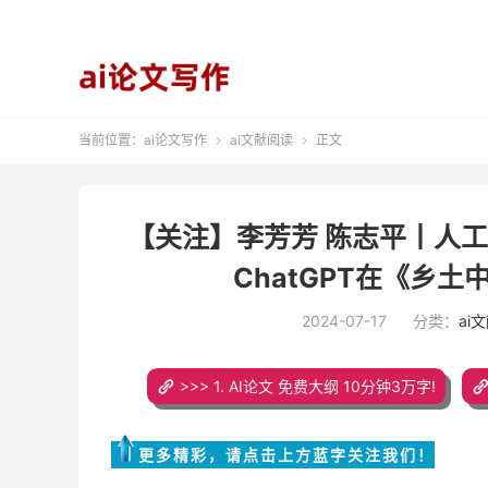
当前位置：
ai论文写作
ai文献阅读
正文


【关注】李芳芳 陈志平丨人
ChatGPT在《乡
2024-07-17
分类：
ai
>>> 1. AI论文 免费大纲 10分钟3万字!
更多精彩，请点击上方蓝字关注我们！