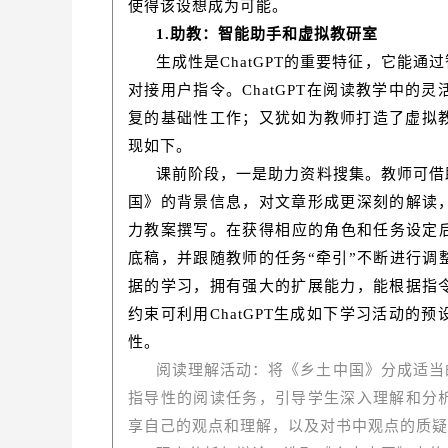
使得该设想成为可能。
1.助教：智能助手和虚拟教研室
生成性是ChatGPT的重要特征，它能
对接用户指令。ChatGPT在阅读教学中
复的基础性工作；又犹如为教师打造了虚拟教
现如下。
课前阶段，一是助力资料搜集。教师可借助
国》的背景信息，对文章形成更深刻的解读
力教案撰写。在获得相应的角色和任务设定后
底稿，并跟随教师的任务“牵引”不断进行调整
据的学习，拥有强大的扩展能力，能根据指
约束可利用ChatGPT生成如下学习活动
性。
阅读理解活动：将《乡土中国》分成适当
指导性的阅读任务，引导学生深入理解和分
享自己的观点和理解，以及对书中观点的质疑