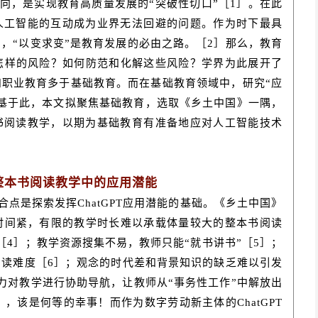
向，是实现教育高质量发展的“突破性切口”［1］。在此
成式人工智能的互动成为业界无法回避的问题。作为时下最具
破防”，“以变求变”是教育发展的必由之路。［2］那么，教育
怎样的风险？如何防范和化解这些风险？学界为此展开了
职业教育多于基础教育。而在基础教育领域中，研究“应
。基于此，本文拟聚焦基础教育，选取《乡土中国》一隅，
整本书阅读教学，以期为基础教育有准备地应对人工智能技术
在整本书阅读教学中的应用潜能
契合点是探索发挥ChatGPT应用潜能的基础。《乡土中国》
时间紧，有限的教学时长难以承载体量较大的整本书阅读
［4］；教学资源搜集不易，教师只能“就书讲书”［5］；
读难度［6］；观念的时代差和背景知识的缺乏难以引发
力对教学进行协助导航，让教师从“事务性工作”中解放出
8］，该是何等的幸事！而作为数字劳动新主体的ChatGPT