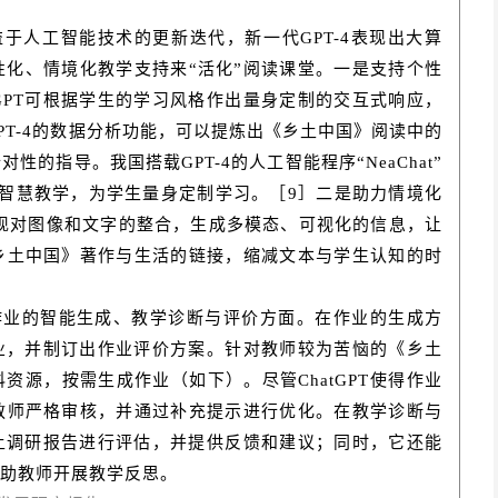
得益于人工智能技术的更新迭代，新一代GPT-4表现出大算
化、情境化教学支持来“活化”阅读课堂。一是支持个性
tGPT可根据学生的学习风格作出量身定制的交互式响应，
PT-4的数据分析功能，可以提炼出《乡土中国》阅读中的
的指导。我国搭载GPT-4的人工智能程序“NeaChat”
局数字智慧教学，为学生量身定制学习。［9］二是助力情境化
可以实现对图像和文字的整合，生成多模态、可视化的信息，让
乡土中国》著作与生活的链接，缩减文本与学生认知的时
在作业的智能生成、教学诊断与评价方面。在作业的生成方
的作业，并制订出作业评价方案。针对教师较为苦恼的《乡土
科资源，按需生成作业（如下）。尽管ChatGPT使得作业
教师严格审核，并通过补充提示进行优化。在教学诊断与
的乡土调研报告进行评估，并提供反馈和建议；同时，它还能
助教师开展教学反思。