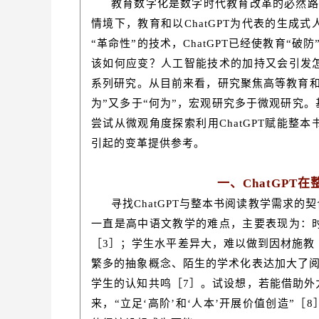
教育数字化是数字时代教育改革的必然路
情境下，教育和以ChatGPT为代表的生
“革命性”的技术，ChatGPT已经使教育“
该如何应变？人工智能技术的加持又会引发
系列研究。从目前来看，研究聚焦高等教育和
为”又多于“何为”，宏观研究多于微观研究
尝试从微观角度探索利用ChatGPT赋能
引起的变革提供参考。
一、ChatGPT
寻找ChatGPT与整本书阅读教学需求的
一直是高中语文教学的难点，主要表现为：
［3］；学生水平差异大，难以做到因材施教
繁多的抽象概念、陌生的学术化表达加大了阅
学生的认知共鸣［7］。试设想，若能借助外
来，“立足‘高阶’和‘人本’开展价值创造”［