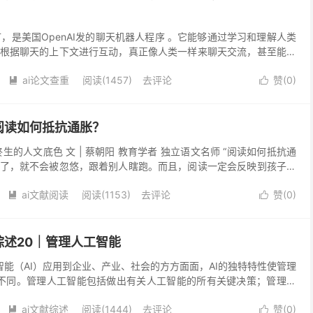
PT，是美国OpenAI发的聊天机器人程序 。它能够通过学习和理解人类
根据聊天的上下文进行互动，真正像人类一样来聊天交流，甚至能完
案、翻译、代码，写论文等任务。 图源：网...
ai论文查重
阅读(1457)
去评论
赞(
0
)


阅读如何抵抗通胀？
生的人文底色 文 | 蔡朝阳 教育学者 独立语文名师 “阅读如何抵抗通
了，就不会被忽悠，跟着别人瞎跑。而且，阅读一定会反映到孩子的
映在明天的考试、期末的考试，有可能反映在中...
ai文献阅读
阅读(1153)
去评论
赞(
0
)


述20｜管理人工智能
智能（AI）应用到企业、产业、社会的方方面面，AI的独特特性使管理
技术不同。管理人工智能包括做出有关人工智能的所有关键决策；管理着
和实施并利用人工智能做决策，客户分析和定位...
ai文献综述
阅读(1444)
去评论
赞(
0
)

