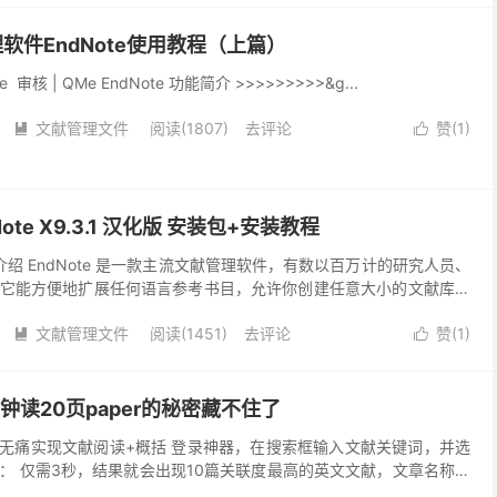
理软件EndNote使用教程（上篇）
 审核 | QMe EndNote 功能简介 >>>>>>>>>&g...
文献管理文件
阅读(1807)
去评论
赞(
1
)


ote X9.3.1 汉化版 安装包+安装教程
介绍 EndNote 是一款主流文献管理软件，有数以百万计的研究人员、
它能方便地扩展任何语言参考书目，允许你创建任意大小的文献库。
献批量下载和管理、写作论文时添加索引、...
文献管理文件
阅读(1451)
去评论
赞(
1
)


钟读20页paper的秘密藏不住了
，无痛实现文献阅读+概括 登录神器，在搜索框输入文献关键词，并选
： 仅需3秒，结果就会出现10篇关联度最高的英文文献，文章名称、
都有： 这时候，你不需要亲自查看每一篇文献，...