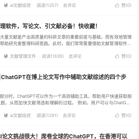
ai文献综述
阅读(1257)
去评论
赞(
0
)


管理软件，写论文、引文献必备！快收藏！
大量文献是产出高质量的科研文章的重要前提与基础，而有效地管理
帮助研究者整理科研思路。此时，我们常常需要借助文献管理软件对
大家整理了几款常用的文献管理工具，可以让你的论文撰写过...
文献管理文件
阅读(1626)
去评论
赞(
0
)


南|ChatGPT在博上论文写作中辅助文献综述的四个步
部分时，ChatGPT可以作为一个高效辅助工具，帮助用户快速获取相
题，从而加快文献筛选和理解的过程。 例如，用户可以与ChatGPT
hatGPT会生成与关键词相关的论文摘要...
ai文献综述
阅读(1291)
去评论
赞(
0
)


I论文挑战很大！席卷全球的ChatGPT，在香港可以