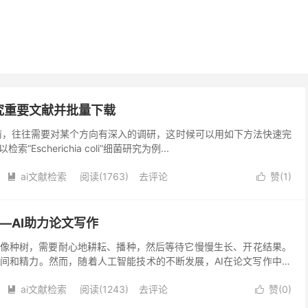
究重要文献并批量下载
往往需要对某个方向有深入的调研，这时候可以用如下方法快速完
Escherichia coli”细菌研究为例...
ai文献检索
阅读(1763)
去评论
赞(
1
)


—AI助力论文写作
像种树，需要耐心地耕耘、播种，然后等待它慢慢生长、开花结果。
间和精力。然而，随着人工智能技术的不断发展，AI在论文写作中的
何利用AI助力论文写作提高科研工作者的工作效率和质...
ai文献检索
阅读(1243)
去评论
赞(
0
)

