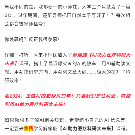
与我不同的是，
我那研一的小师妹，入学三个月就
发了一篇
SCI，过年期间，还帮导师把国自然本子写好了！？
每次组
会都
会被导师猛夸！
你羡慕吗？反正我很羡慕！
仔细一打听，原来小师妹加入了
解螺旋
【AI助力医疗科研大
未来】
课程，
搭上了最近爆火🔥的AI的快车！
用AI辅助
读文
献、
用AI找
研究方向，用AI列文章大纲
……极大的提升了科
研效率！
而2024，正值AI的超级风口年！只要我们抓住机会，就能
利用AI助力医疗科研大未来！
如果你想多了解AI相关知识，希望缩小自己的AI 信息差，
一定要来
免费
学习
解螺旋
【AI助力医疗科研大未来】
课程
，