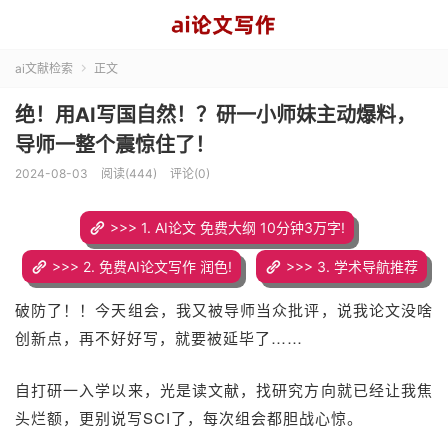
ai文献检索
正文

绝！用AI写国自然！？研一小师妹主动爆料，
导师一整个震惊住了！
2024-08-03
阅读(444)
评论(0)
>>> 1. AI论文 免费大纲 10分钟3万字!
>>> 2. 免费AI论文写作 润色!
>>> 3. 学术导航推荐
破防了！！今天组会，我又被导师当众批评，说我论文没啥
创新点，再不好好写，就要被延毕了……
自打研一入学以来，
光是读文献，
找研究方向就已经让我焦
头烂额
，
更别说写SCI了，
每次组会都胆战心惊。