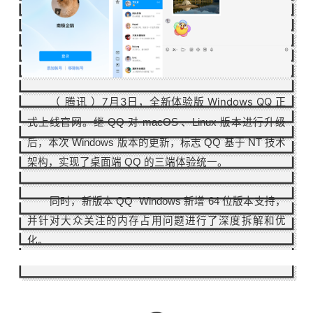
（ 腾讯
）
7月3日，全新体验版 Windows QQ 正
式上线官网。
继 QQ 对 macOS 、Linux 版本进行升级
后，本次 Windows 版本的更新，标志 QQ 基于 NT 技术
架构，实现了桌面端 QQ 的三端体验统一。
同时，新版本 QQ Windows 新增
64
位版本支持，
并针对大众关注的内存占用问题进行了深度拆解和优
化。