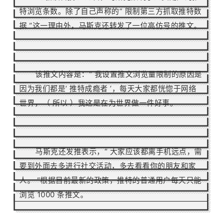
特浏览条数。
除了自己声称的“
限制第三方抓取推特数
据
”这一理由外，马斯克还转发了一位高仿号的推文。
该推文内容是：
“ 我设置推文浏览量限制的原因是
因为我们都是‘ 推特成瘾者 ’，每天大家都恍惚于网络
世界，（ 所以 ）我这是在为世界做一件好事。
马斯克还发推表示，“ 大家应该都离手机远点，需
要到外面去多进行社交活动，多去看看你的朋友和家
人。
”根据目前最新的政策，推特的普通用户每天只能
浏览 1000 条推文。