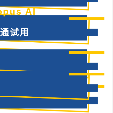
opus AI
通试用